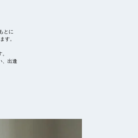
もとに
ます。
す。
い、出逢