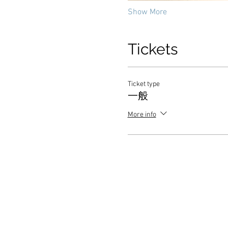
Show More
Tickets
Ticket type
一般
More info