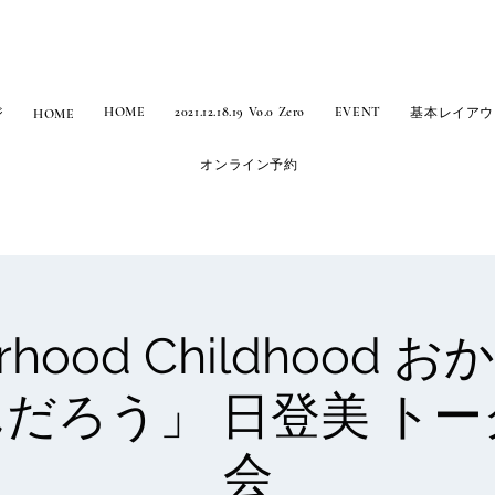
HOME
2021.12.18.19 Vo.0 Zero
EVENT
ジ
基本レイアウ
HOME
オンライン予約
rhood Childhood
だろう」 日登美 トーク
会