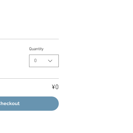
Quantity
0
¥0
Checkout