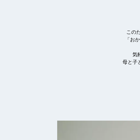
この
「おか
気
母と子