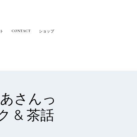
CONTACT
ト
ショップ
 おかあさんっ
 & 茶話