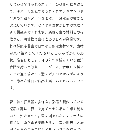
り合わせで作られるボディーの試作を繰り返し
て、ギターの先祖であるヴィウエラやマンドリ
ン系の先祖シターンなどは、十分な音の響きを
実現しています。なにより素材が日本の気候に
よく馴染んでくれます。楽器も含め材料との相
性など、可能性は山ほどあり日々が発見です。
竹は種類も豊富で日本の万能な素材です。素材
が既に笛にしてくださいと言わんばかりの形
状。横笛はもとより４０年作り続けている西洋
音階を持った竹製リコーダーは、音色は木製と
はまた違う瑞々しく澄んだ川のせせらぎのよう
で、様々な場面で演奏を楽しんでもらっていま
す。
管・弦・打楽器の多様な古楽器を製作している
楽器工房は世界中を見ても他にあまり類を見な
いかも知れません。森に囲まれたカテリーナの
森では、あらゆる楽器と共に、音の世界へと旅
ができる空間を目指して日々の営みを行ってい