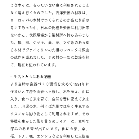
うな木々は、もったいない事に利用されること
なく消え行くものでした。西洋楽器の材料は、
ヨーロッパの木材でつくられるのが当たり前の
考えであった中、日本の樹種を楽器に利用出来
ないかと、伐採現場から製材所へ持ち込みまし
た。桜、楓、ケヤキ、桑、栗、ツゲ等のあらゆ
る木材でヴァイオリンの先祖のレベックは沢山
の試作を重ねました。その材の一部は乾燥を経
て、現在も使われています。
− 生活とともにある楽器
より当時の楽器づくり環境を求めて1991年に
住まいと工房を山香へと移し、木を植え、山に
入り、食べる米を育て、自然を音に変えて来ま
した。地場の木、例えば九州では多く生息する
クスノキは彫り物として利用されますが、その
特徴を生かした彫り貫きのライアーは、素朴で
深みのある音が出ています。他にも栗、桑、
桜、トチ、楓、エンジュなどを利用した単版張