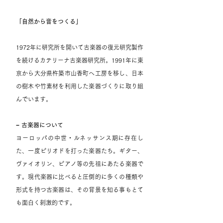
「自然から音をつく
る」
1972年に研究所を開いて古楽器の復元研究製作
を続け
るカテリーナ古楽器研究所。1991年に東
京から大分県杵築市山香町へ工房を移し、日本
の樹木や竹素材を利用した楽器づくりに取り組
んでいます。
− 古楽器について
ヨーロッパの中世・ルネッサンス期に存在し
た、一度ピリオドを打った楽器たち。ギター、
ヴァイオリン、ピアノ等の先祖にあたる楽器で
す。現代楽器に比べると圧倒的に多くの種類や
形式を持つ古楽器は、その背景を知る事もとて
も面白く刺激的です。